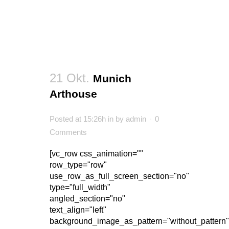
21 Okt.
Munich
Arthouse
Posted at 15:26h
in
by
admin
0
Comments
[vc_row css_animation=""
row_type="row"
use_row_as_full_screen_section="no"
type="full_width"
angled_section="no"
text_align="left"
background_image_as_pattern="without_pattern"