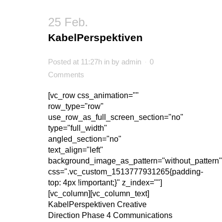
25 Feb.
KabelPerspektiven
Posted at 11:27h
in
by
admin
0
Comments
[vc_row css_animation=""
row_type="row"
use_row_as_full_screen_section="no"
type="full_width"
angled_section="no"
text_align="left"
background_image_as_pattern="without_pattern"
css=".vc_custom_1513777931265{padding-
top: 4px !important;}" z_index=""]
[vc_column][vc_column_text]
KabelPerspektiven Creative
Direction Phase 4 Communications