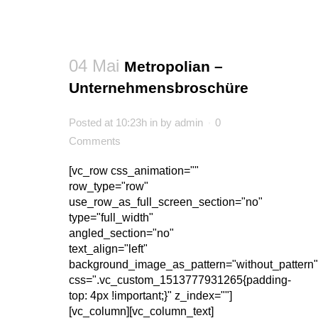
04 Mai
Metropolian –
Unternehmensbroschüre
Posted at 10:23h
in
by
admin
0
Comments
[vc_row css_animation=""
row_type="row"
use_row_as_full_screen_section="no"
type="full_width"
angled_section="no"
text_align="left"
background_image_as_pattern="without_pattern"
css=".vc_custom_1513777931265{padding-
top: 4px !important;}" z_index=""]
[vc_column][vc_column_text]