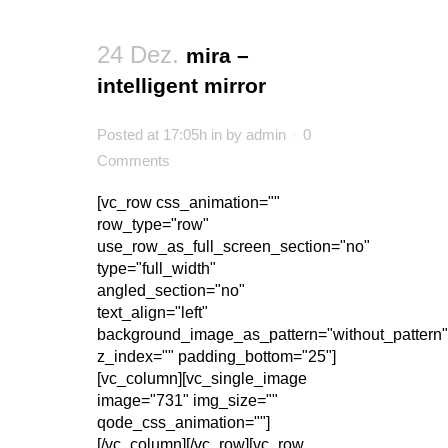
24 Dez.
mira –
intelligent mirror
Posted at 17:05h
in
by
admin
0
Comments
[vc_row css_animation=""
row_type="row"
use_row_as_full_screen_section="no"
type="full_width"
angled_section="no"
text_align="left"
background_image_as_pattern="without_pattern"
z_index="" padding_bottom="25"]
[vc_column][vc_single_image
image="731" img_size=""
qode_css_animation=""]
[/vc_column][/vc_row][vc_row