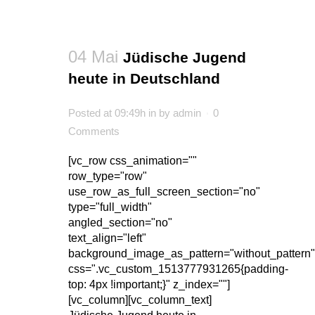
04 Mai
Jüdische Jugend
heute in Deutschland
Posted at 09:49h
in
by
admin
0
Comments
[vc_row css_animation=""
row_type="row"
use_row_as_full_screen_section="no"
type="full_width"
angled_section="no"
text_align="left"
background_image_as_pattern="without_pattern"
css=".vc_custom_1513777931265{padding-
top: 4px !important;}" z_index=""]
[vc_column][vc_column_text]