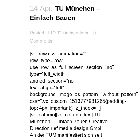
14 Apr.
TU München –
Einfach Bauen
Posted at 10:30h
in
by
admin
0
Comments
[vc_row css_animation=""
row_type="row"
use_row_as_full_screen_section="no"
type="full_width"
angled_section="no"
text_align="left"
background_image_as_pattern="without_pattern"
css=".vc_custom_1513777931265{padding-
top: 4px !important;}" z_index=""]
[vc_column][vc_column_text] TU
München – Einfach Bauen Creative
Direction rief media design GmbH
An der TUM manifestiert sich seit