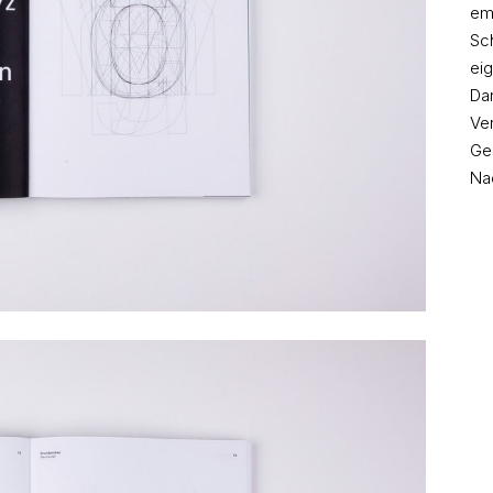
em
Sch
ei
Dar
Ver
Ge
Na