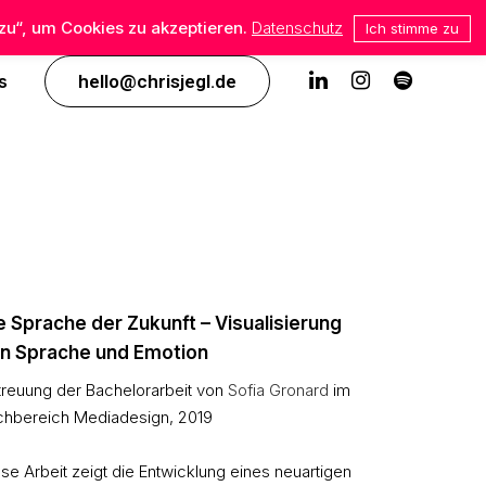
zu“, um Cookies zu akzeptieren.
Datenschutz
Ich stimme zu
s
hello@chrisjegl.de
e Sprache der Zukunft – Visualisierung
n Sprache und Emotion
treuung der Bachelorarbeit von
Sofia Gronard
im
chbereich Mediadesign, 2019
se Arbeit zeigt die Entwicklung eines neuartigen